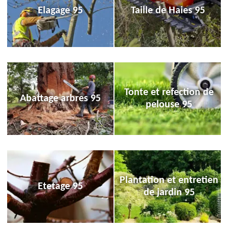
Elagage 95
Taille de Haies 95
Tonte et refection de
Abattage arbres 95
pelouse 95
Plantation et entretien
Etetage 95
de jardin 95