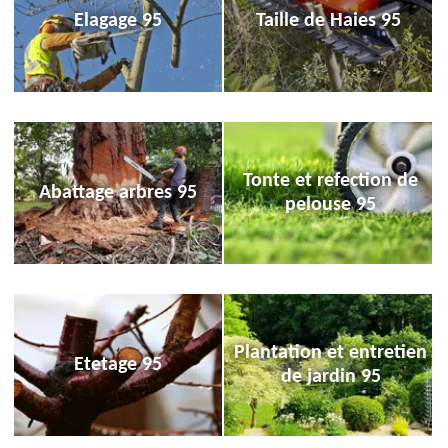
Elagage 95
Taille de Haies 95
Tonte et refection de
Abattage arbres 95
pelouse 95
Plantation et entretien
Etetage 95
de jardin 95