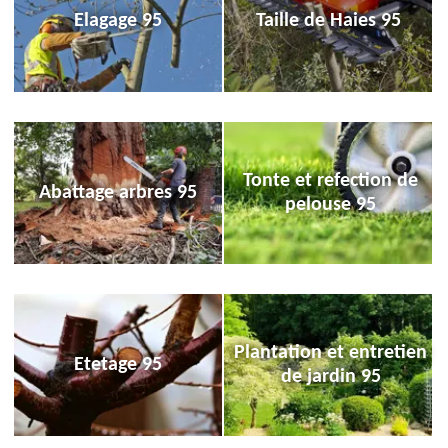
Elagage 95
Taille de Haies 95
Tonte et refection de
Abattage arbres 95
pelouse 95
Plantation et entretien
Etetage 95
de jardin 95