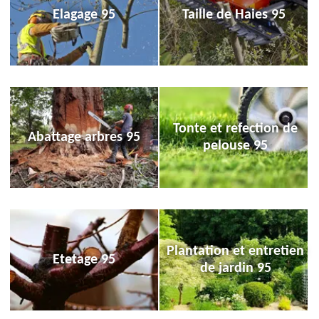
Elagage 95
Taille de Haies 95
Tonte et refection de
Abattage arbres 95
pelouse 95
Plantation et entretien
Etetage 95
de jardin 95