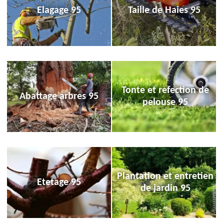
Elagage 95
Taille de Haies 95
Tonte et refection de
Abattage arbres 95
pelouse 95
Plantation et entretien
Etetage 95
de jardin 95