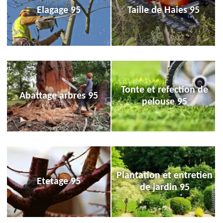
Elagage 95
Taille de Haies 95
Tonte et refection de
Abattage arbres 95
pelouse 95
Plantation et entretien
Etetage 95
de jardin 95