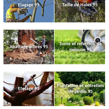
Elagage 95
Taille de Haies 95
Tonte et refection de
Abattage arbres 95
pelouse 95
Plantation et entretien
Etetage 95
de jardin 95