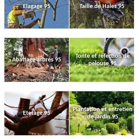
Elagage 95
Taille de Haies 95
Tonte et refection de
Abattage arbres 95
pelouse 95
Plantation et entretien
Etetage 95
de jardin 95