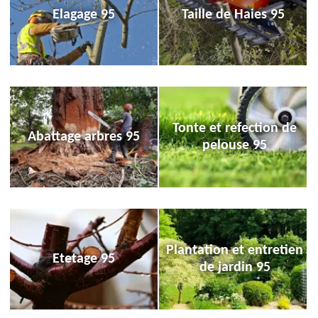
Elagage 95
Taille de Haies 95
Tonte et refection de
Abattage arbres 95
pelouse 95
Plantation et entretien
Etetage 95
de jardin 95