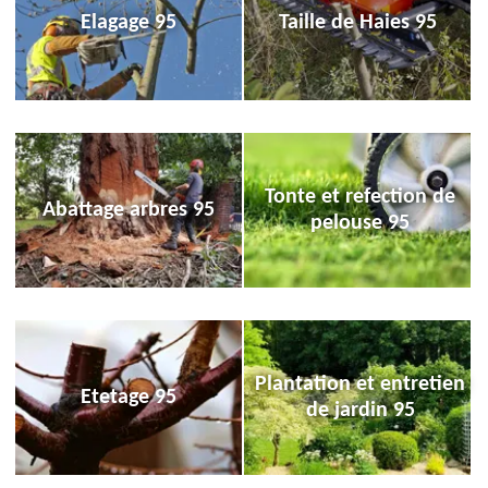
Elagage 95
Taille de Haies 95
Tonte et refection de
Abattage arbres 95
pelouse 95
Plantation et entretien
Etetage 95
de jardin 95