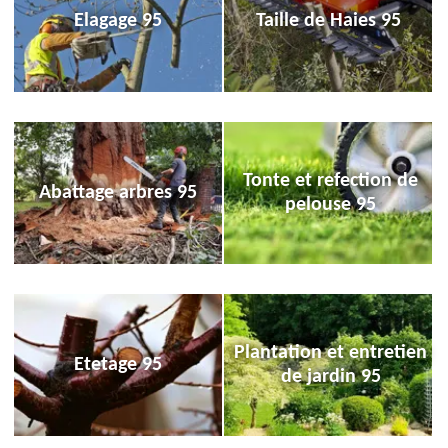
Elagage 95
Taille de Haies 95
Tonte et refection de
Abattage arbres 95
pelouse 95
Plantation et entretien
Etetage 95
de jardin 95