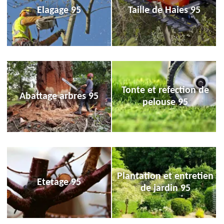
Elagage 95
Taille de Haies 95
Tonte et refection de
Abattage arbres 95
pelouse 95
Plantation et entretien
Etetage 95
de jardin 95