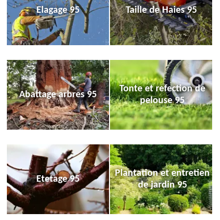
Elagage 95
Taille de Haies 95
Tonte et refection de
Abattage arbres 95
pelouse 95
Plantation et entretien
Etetage 95
de jardin 95