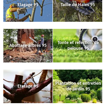
Elagage 95
Taille de Haies 95
Tonte et refection de
Abattage arbres 95
pelouse 95
Plantation et entretien
Etetage 95
de jardin 95