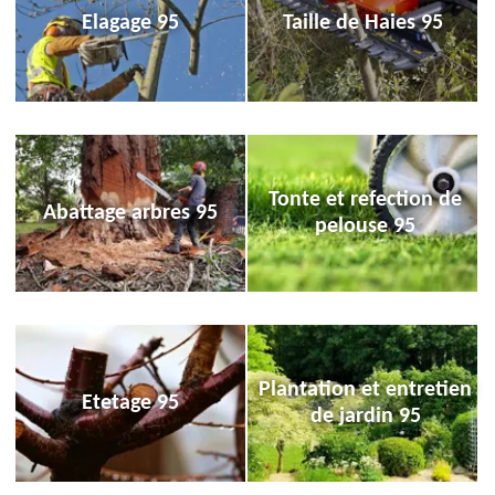
Elagage 95
Taille de Haies 95
Tonte et refection de
Abattage arbres 95
pelouse 95
Plantation et entretien
Etetage 95
de jardin 95