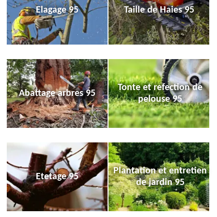
Elagage 95
Taille de Haies 95
Tonte et refection de
Abattage arbres 95
pelouse 95
Plantation et entretien
Etetage 95
de jardin 95