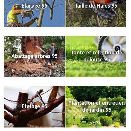
Elagage 95
Taille de Haies 95
Tonte et refection de
Abattage arbres 95
pelouse 95
Plantation et entretien
Etetage 95
de jardin 95