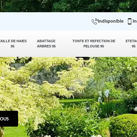
indisponible
in
TAILLE DE HAIES
ABATTAGE
TONTE ET REFECTION DE
ETETA
95
ARBRES 95
PELOUSE 95
95
NOUS