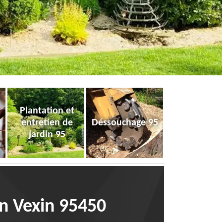
Plantation et
entretien de
Déssouchage 95
jardin 95
En Vexin 95450