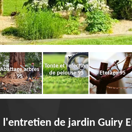
Tonte et refection
Abattage arbres
de pelouse 95
Etetage 95
95
e l'entretien de jardin Guiry 