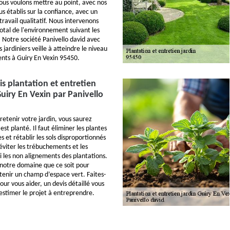
ous voulons mettre au point, avec nos
us établis sur la confiance, avec un
avail qualitatif. Nous intervenons
total de l'environnement suivant les
. Notre société Panivello david avec
 jardiniers veille à atteindre le niveau
ients à Guiry En Vexin 95450.
is plantation et entretien
Guiry En Vexin par Panivello
tretenir votre jardin, vous saurez
est planté. Il faut éliminer les plantes
 et rétablir les sols disproportionnés
éviter les trébuchements et les
i les non alignements des plantations.
 notre domaine que ce soit pour
tenir un champ d’espace vert. Faites-
ur vous aider, un devis détaillé vous
 estimer le projet à entreprendre.