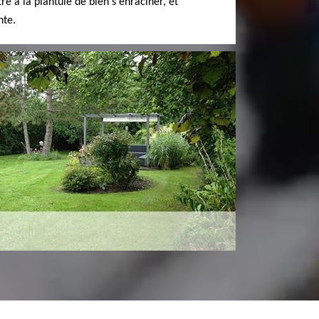
re à la plantule de bien s'enraciner, et
nte.