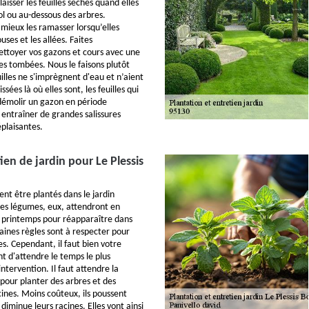
 laisser les feuilles sèches quand elles
ol ou au-dessous des arbres.
 mieux les ramasser lorsqu’elles
uses et les allées. Faites
ttoyer vos gazons et cours avec une
les tombées. Nous le faisons plutôt
illes ne s'imprègnent d'eau et n’aient
ssées là où elles sont, les feuilles qui
démolir un gazon en période
 entraîner de grandes salissures
éplaisantes.
ien de jardin pour Le Plessis
vent être plantés dans le jardin
 les légumes, eux, attendront en
 printemps pour réapparaître dans
aines règles sont à respecter pour
s. Cependant, il faut bien votre
 d'attendre le temps le plus
intervention. Il faut attendre la
 pour planter des arbres et des
cines. Moins coûteux, ils poussent
 diminue leurs racines. Elles vont ainsi