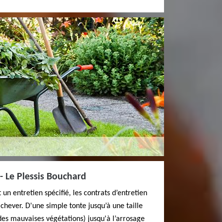
- Le Plessis Bouchard
n entretien spécifié, les contrats d’entretien
chever. D'une simple tonte jusqu’à une taille
des mauvaises végétations) jusqu'à l’arrosage