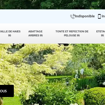
indisponible
in
TAILLE DE HAIES
ABATTAGE
TONTE ET REFECTION DE
ETETA
95
ARBRES 95
PELOUSE 95
95
NOUS