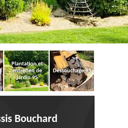
Plantation et
entretien de
Déssouchage 95
jardin 95
essis Bouchard