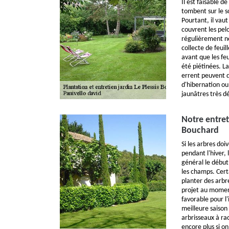
Il est faisable de
tombent sur le s
Pourtant, il vaut
couvrent les pelo
régulièrement ne
collecte de feuil
avant que les feu
été piétinées. Lai
errent peuvent 
d'hibernation ou
jaunâtres très d
Notre entret
Bouchard
Si les arbres doi
pendant l'hiver,
général le début
les champs. Cert
planter des arbre
projet au moment
favorable pour l'
meilleure saison
arbrisseaux à ra
encore plus si on