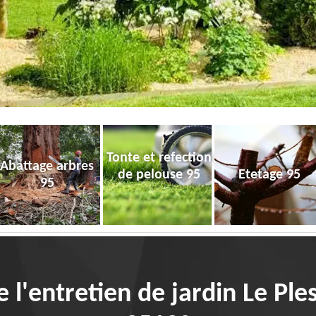
Tonte et refection
Abattage arbres
de pelouse 95
Etetage 95
95
e l'entretien de jardin Le Pl