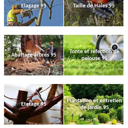
Elagage 95
Taille de Haies 95
Tonte et refection de
Abattage arbres 95
pelouse 95
Plantation et entretien
Etetage 95
de jardin 95