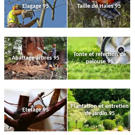
Elagage 95
Taille de Haies 95
Tonte et refection de
Abattage arbres 95
pelouse 95
Plantation et entretien
Etetage 95
de jardin 95