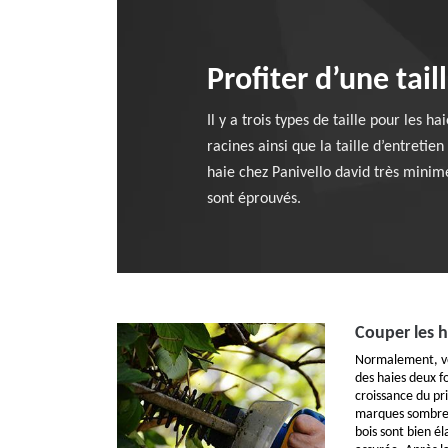
Profiter d’une tai
Il y a trois types de taille pour les h
racines ainsi que la taille d’entretie
haie chez Panivello david très minime
sont éprouvés.
Couper les h
Normalement, vo
des haies deux f
croissance du pr
marques sombres 
bois sont bien él