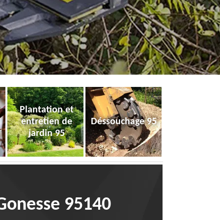
Plantation et
entretien de
Déssouchage 95
jardin 95
s Gonesse 95140