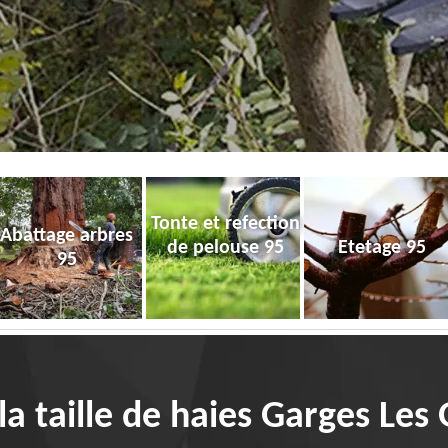
Tonte et refection
Abattage arbres
de pelouse 95
Etetage 95
95
 la taille de haies Garges Le