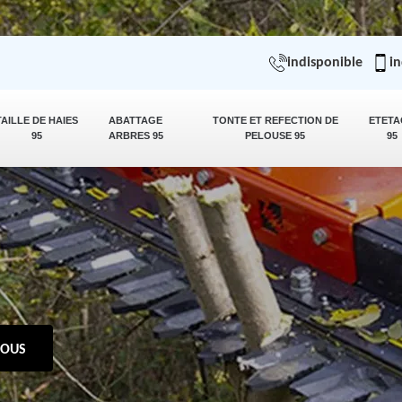
indisponible
in
TAILLE DE HAIES
ABATTAGE
TONTE ET REFECTION DE
ETETA
95
ARBRES 95
PELOUSE 95
95
NOUS