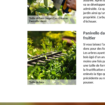
assurée. Après la
va se développer
admirable. Ce qui
jardin ainsi qu’
propriété. L’arbu
d’échouer.
Panivello da
fruitier
Si vous laissez l
donc pour des fo
Les arbres ayant
bois âgé d’un an
moins une fois p
une taille de for
la fructification 
enlevés la tige q
précédente au ni
pousser.