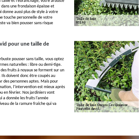
 taille et l'ébranchage, votre arbuste
 dans une frondaison épaisse et
 donne aussi plus de style à votre
une touche personnelle de votre
ste va bien pousser sans risque
vid pour une taille de
’arbuste pousser sans taille, vous optez
rmes naturelles : libre ou demi-tige.
 des fruits à noyaux se forment sur un
. Ils doivent donc être coupés au
ar des personnes aptes. Mais pour
mation, l’intervention est mieux après
ou en février. Nos jardiniers vont
ui a donnée les fruits l’année
veau de la ramure fraîche qui va