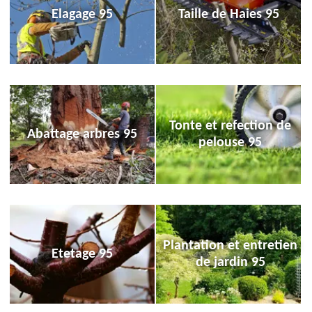
Elagage 95
Taille de Haies 95
Tonte et refection de
Abattage arbres 95
pelouse 95
Plantation et entretien
Etetage 95
de jardin 95