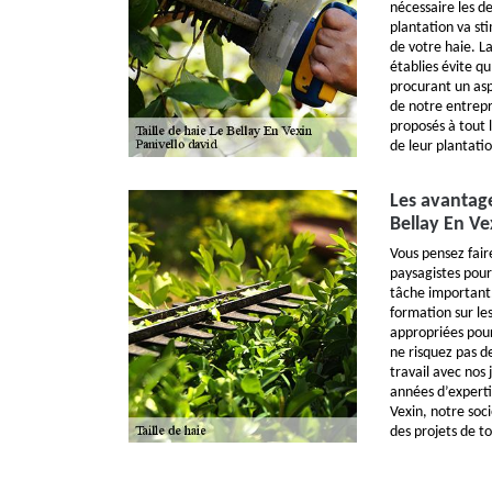
nécessaire les d
plantation va st
de votre haie. La
établies évite qu
procurant un asp
de notre entrepri
proposés à tout 
de leur plantatio
Les avantage
Bellay En Ve
Vous pensez faire
paysagistes pour
tâche important.
formation sur le
appropriées pour 
ne risquez pas d
travail avec nos 
années d’expertis
Vexin, notre soc
des projets de t