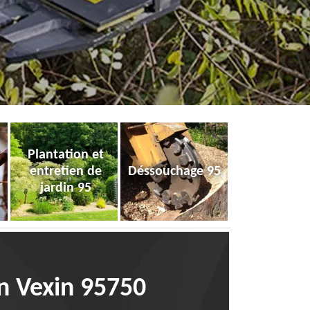
Plantation et
entretien de
Déssouchage 95
jardin 95
 En Vexin 95750