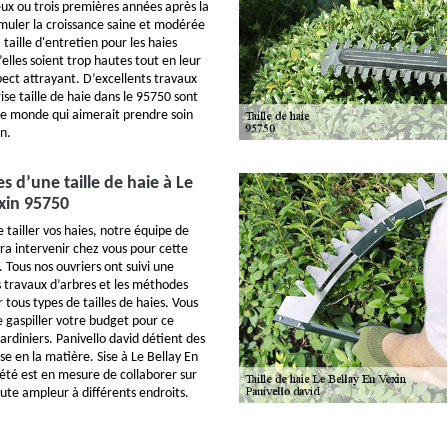
eux ou trois premières années après la
imuler la croissance saine et modérée
 taille d'entretien pour les haies
’elles soient trop hautes tout en leur
ect attrayant. D’excellents travaux
se taille de haie dans le 95750 sont
le monde qui aimerait prendre soin
n.
s d’une taille de haie à Le
xin 95750
 tailler vos haies, notre équipe de
ra intervenir chez vous pour cette
 Tous nos ouvriers ont suivi une
s travaux d’arbres et les méthodes
tous types de tailles de haies. Vous
e gaspiller votre budget pour ce
jardiniers. Panivello david détient des
e en la matière. Sise à Le Bellay En
iété est en mesure de collaborer sur
oute ampleur à différents endroits.