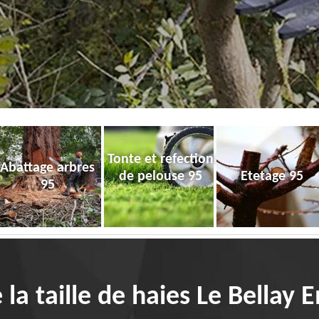
Tonte et refection
Abattage arbres
de pelouse 95
Etetage 95
95
 la taille de haies Le Bellay