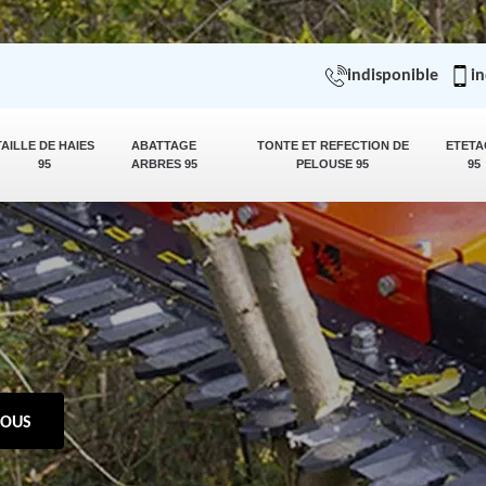
indisponible
in
TAILLE DE HAIES
ABATTAGE
TONTE ET REFECTION DE
ETETA
95
ARBRES 95
PELOUSE 95
95
NOUS