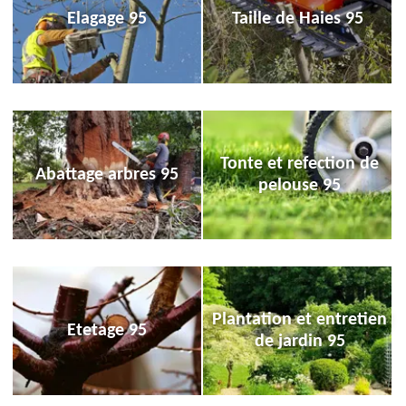
Elagage 95
Taille de Haies 95
Tonte et refection de
Abattage arbres 95
pelouse 95
Plantation et entretien
Etetage 95
de jardin 95