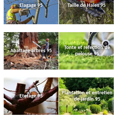
Elagage 95
Taille de Haies 95
Tonte et refection de
Abattage arbres 95
pelouse 95
Plantation et entretien
Etetage 95
de jardin 95