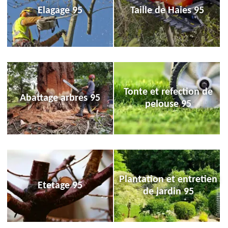
Elagage 95
Taille de Haies 95
Tonte et refection de
Abattage arbres 95
pelouse 95
Plantation et entretien
Etetage 95
de jardin 95