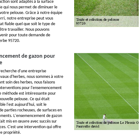
tion sont adaptés à la surface
Ce qui nous permet de diminuer le
votre pelouse. Grâce à notre équipe
rri, notre entreprise peut vous
at fiable quel que soit le type de
être travailler. Nous pouvons
venir pour toute demande de
erbe 95720.
ncement de gazon pour
e
 recherche d'une entreprise
ravaux d'herbes, nous sommes à votre
ant soin des herbes, nous faisons
nterventions pour l'ensemencement
e méthode est intéressante pour
ouvelle pelouse. Ce qui était
le l'est aujourd'hui, soit le
e parties rocheuses, de surfaces en
lements. L'ensemencement de gazon
fait mis en œuvre avec succès sur
ces. C'est une intervention qui offre
re propriété.