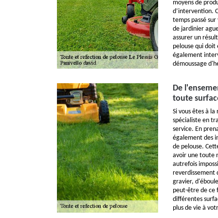
moyens de produc
d’intervention. 
temps passé sur 
de jardinier ague
assurer un résult
pelouse qui doit 
également inter
démoussage d'h
De l'enseme
toute surfac
Si vous êtes à la
spécialiste en t
service. En pren
également des i
de pelouse. Cett
avoir une toute n
autrefois impossib
reverdissement d
gravier, d'ébou
peut-être de ce 
différentes surfa
plus de vie à vot