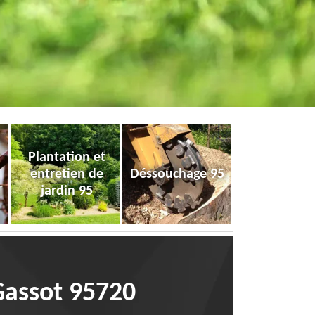
Plantation et
entretien de
Déssouchage 95
jardin 95
 Gassot 95720