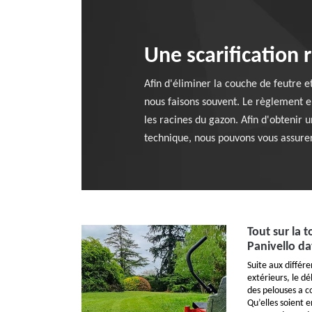
Une scarification 
Afin d'éliminer la couche de feutre e
nous faisons souvent. Le règlement 
les racines du gazon. Afin d'obtenir 
technique, nous pouvons vous assure
Tout sur la 
Panivello da
Suite aux diffé
extérieurs, le dé
des pelouses a c
Qu’elles soient 