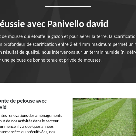
réussie avec Panivello david
t de mousse qui étouffe le gazon et pour aérer la terre, la scarificat
en profondeur de scarification entre 2 et 4 mm maximum permet un r
un résultat de qualité, nous intervenons sur un terrain humide (ni dét
r une pelouse de bonne tenue et privée de mousses.
tonte de pelouse avec
vid
rentes rénovations des aménagements
but de nos activités dans le secteur
ommencé il y a quelques années.
ensemencées ou précultivées, nos