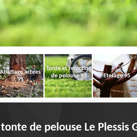
Tonte et refection
Abattage arbres
de pelouse 95
Etetage 95
95
 tonte de pelouse Le Plessis