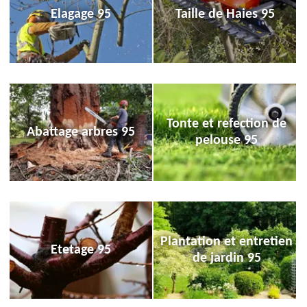
Elagage 95
Taille de Haies 95
Tonte et refection de
Abattage arbres 95
pelouse 95
Plantation et entretien
Etetage 95
de jardin 95