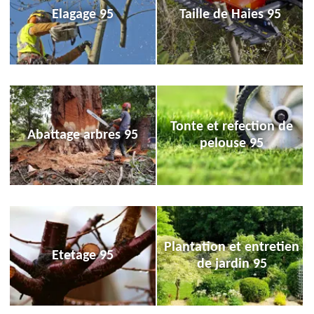
Elagage 95
Taille de Haies 95
Tonte et refection de
Abattage arbres 95
pelouse 95
Plantation et entretien
Etetage 95
de jardin 95