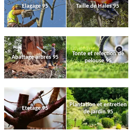
Elagage 95
Taille de Haies 95
Tonte et refection de
Abattage arbres 95
pelouse 95
Plantation et entretien
Etetage 95
de jardin 95