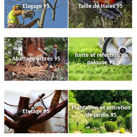
Elagage 95
Taille de Haies 95
Tonte et refection de
Abattage arbres 95
pelouse 95
Plantation et entretien
Etetage 95
de jardin 95