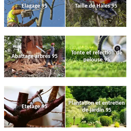
Elagage 95
Taille de Haies 95
Tonte et refection de
Abattage arbres 95
pelouse 95
Plantation et entretien
Etetage 95
de jardin 95