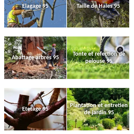
Elagage 95
Taille de Haies 95
Tonte et refection de
Abattage arbres 95
pelouse 95
Plantation et entretien
Etetage 95
de jardin 95