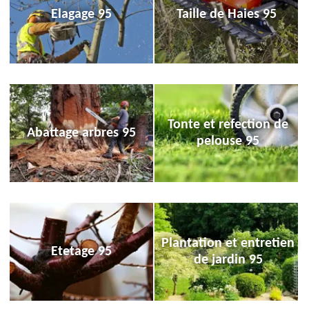
Elagage 95
Taille de Haies 95
Tonte et refection de
Abattage arbres 95
pelouse 95
Plantation et entretien
Etetage 95
de jardin 95